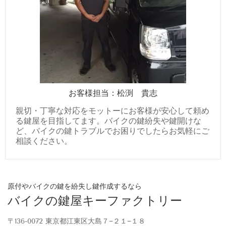
お客様担当：松渕 貴志
親切・丁寧な対応をモットーにお客様が安心して頼め
る鍵屋を目指してます。バイクの鍵紛失や鍵開けな
ど、バイクの鍵トラブルでお困りでしたらお気軽にご
相談ください。
原付やバイクの鍵を紛失し鍵作成するなら
バイクの鍵屋キーファクトリー
〒136-0072 東京都江東区大島７−２１−１８