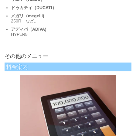
ドゥカティ（DUCATI）
メガリ（megelli)
250R など。
アディバ（ADIVA)
HYPER5
その他のメニュー
料金案内