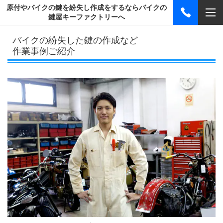
原付やバイクの鍵を紛失し作成をするならバイクの
鍵屋キーファクトリーへ
バイクの紛失した鍵の作成など
作業事例ご紹介