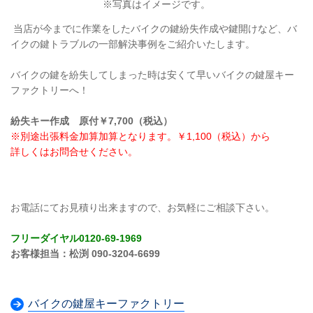
※写真はイメージです。
当店が今までに作業をしたバイクの鍵紛失作成や鍵開けなど、バ
イクの鍵トラブルの一部解決事例をご紹介いたします。
バイクの鍵を紛失してしまった時は安くて早いバイクの鍵屋キー
ファクトリーへ！
紛失キー作成 原付￥7,700（税込）
※別途出張料金加算加算となります。￥1,100（税込）から
詳しくはお問合せください。
お電話にてお見積り出来ますので、お気軽にご相談下さい。
フリーダイヤル0120-69-1969
お客様担当：松渕 090-3204-6699
バイクの鍵屋キーファクトリー