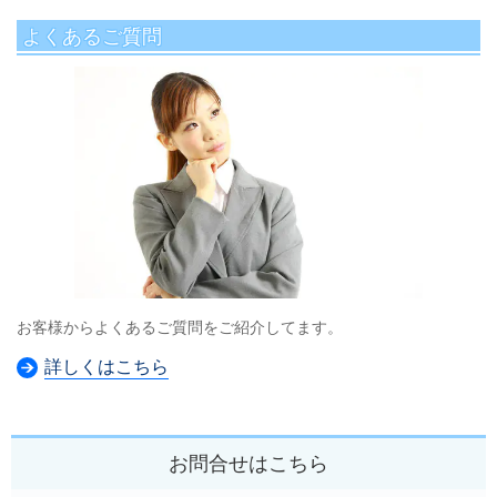
よくあるご質問
お客様からよくあるご質問をご紹介してます。
詳しくはこちら
お問合せはこちら