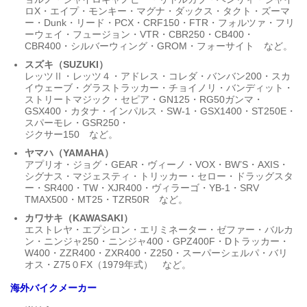
ロX・エイプ・モンキー・マグナ・ダックス・タクト・ズーマ
ー・Dunk・リード・PCX・CRF150・FTR・フォルツァ・フリ
ーウェイ・フュージョン・VTR・CBR250・CB400・
CBR400・シルバーウィング・GROM・フォーサイト など。
スズキ（SUZUKI）
レッツⅡ・レッツ４・アドレス・コレダ・バンバン200・スカ
イウェーブ・グラストラッカー・チョイノリ・バンディット・
ストリートマジック・セピア・GN125・RG50ガンマ・
GSX400・カタナ・インパルス・SW-1・GSX1400・ST250E・
スパーモレ・GSR250・
ジクサー150
など。
ヤマハ（YAMAHA）
アプリオ・ジョグ・GEAR・ヴィーノ・VOX・BW’S・AXIS・
シグナス・マジェスティ・トリッカー・セロー・ドラッグスタ
ー・SR400・TW・XJR400・ヴィラーゴ・YB-1・SRV
TMAX500・MT25・TZR50R など。
カワサキ（KAWASAKI）
エストレヤ・エプシロン・エリミネーター・ゼファー・バルカ
ン・ニンジャ250・ニンジャ400・GPZ400F・Dトラッカー・
W400・ZZR400・ZXR400・Z250・スーパーシェルパ・バリ
オス・Z75０FX（1979年式） など。
海外バイクメーカー