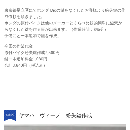
東京都足立区にてホンダ Dioの鍵をなくしたお客様より紛失鍵の作
成依頼を頂きました。
ホンダの原付バイクは他のメーカーとくらべ比較的簡単に鍵穴か
らなくした鍵を作る事が出来ます。（作業時間：約5分）
予備にと一本追加で鍵を作成。
今回の作業代金
原付バイク紛失鍵作成7,560円
鍵一本追加料金1,080円
合計8,640円（税込み）
ヤマハ ヴィーノ 紛失鍵作成