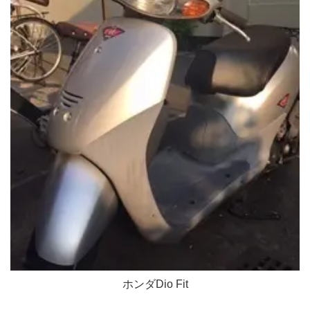
ホンダDio Fit