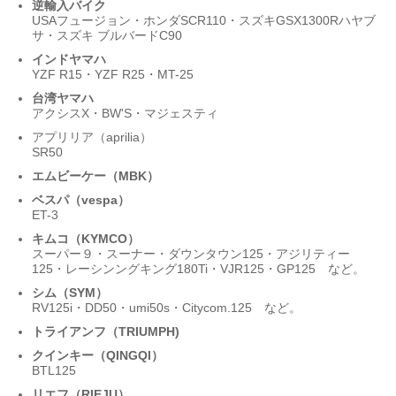
逆輸入バイク
USAフュージョン・ホンダSCR110・スズキGSX1300Rハヤブ
サ・スズキ ブルバードC90
インドヤマハ
YZF R15・YZF R25・MT-25
台湾ヤマハ
アクシスX・BW'S・マジェスティ
アプリリア（aprilia）
SR50
エムビーケー（MBK）
ベスパ（vespa）
ET-3
キムコ（KYMCO）
スーパー９・スーナー・ダウンタウン125・アジリティー
125・レーシンングキング180Ti・VJR125・GP125 など。
シム（SYM）
RV125i・DD50・umi50s・Citycom.125 など。
トライアンフ（TRIUMPH)
クインキー（QINGQI）
BTL125
リエフ（RIEJU）